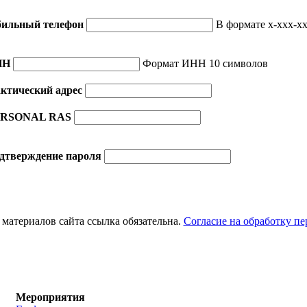
ильный телефон
В формате x-xxx-xx
НН
Формат ИНН 10 символов
ктический адрес
RSONAL RAS
дтверждение пароля
материалов сайта ссылка обязательна.
Согласие на обработку п
Мероприятия