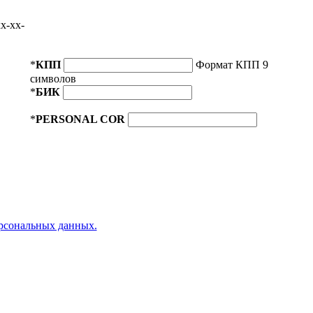
x-xx-
*
КПП
Формат КПП 9
символов
*
БИК
*
PERSONAL COR
ерсональных данных.