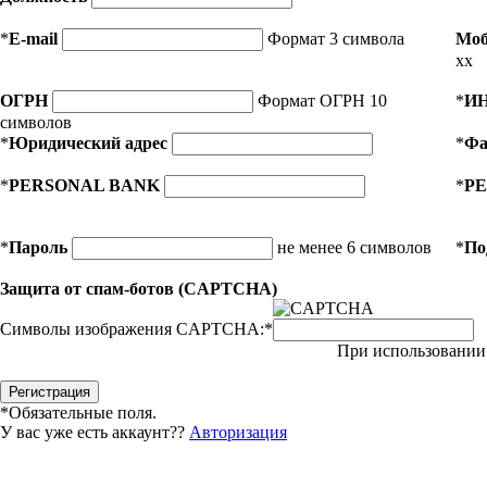
*
E-mail
Формат 3 символа
Моб
xx
ОГРН
Формат ОГРН 10
*
И
символов
*
Юридический адрес
*
Фа
*
PERSONAL BANK
*
PE
*
Пароль
не менее 6 символов
*
По
Защита от спам-ботов (CAPTCHA)
Символы изображения CAPTCHA:
*
При использовании 
*
Обязательные поля.
У вас уже есть аккаунт??
Авторизация