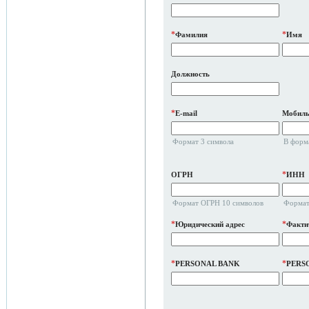
*
*
Фамилия
Имя
Должность
*
E-mail
Мобиль
Формат 3 символа
В форм
*
ОГРН
ИНН
Формат ОГРН 10 символов
Формат
*
*
Юридический адрес
Факти
*
*
PERSONAL BANK
PERS