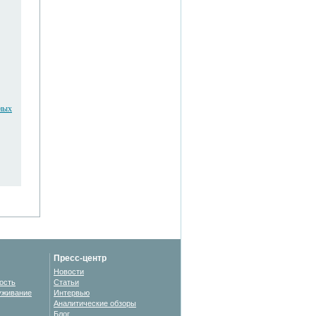
ьных
Пресс-центр
Новости
ость
Статьи
уживание
Интервью
Аналитические обзоры
Блог