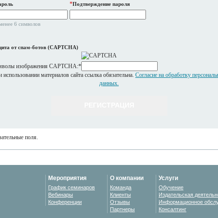
*
ароль
Подтверждение пароля
менее 6 символов
ита от спам-ботов (CAPTCHA)
мволы изображения CAPTCHA:
*
 использовании материалов сайта ссылка обязательна.
Согласие на обработку персонал
данных.
ательные поля.
Мероприятия
О компании
Услуги
График семинаров
Команда
Обучение
Вебинары
Клиенты
Издательская деятельн
Конференции
Отзывы
Информационное обсл
Партнеры
Консалтинг