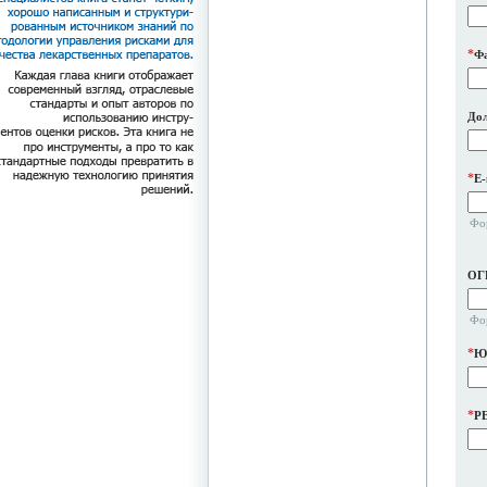
*
Ф
До
*
E-
Фо
ОГ
Фо
*
Юр
*
P