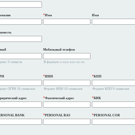
*
амилия
Имя
Имя
лжность
mail
Мобильный телефон
рмат 3 символа
В формате x-xxx-xxx-xx-xx
*
*
РН
ИНН
КПП
рмат ОГРН 10 символов
Формат ИНН 10 символов
Формат КПП 9 символов
*
*
идический адрес
Фактический адрес
БИК
*
*
ERSONAL BANK
PERSONAL RAS
PERSONAL COR