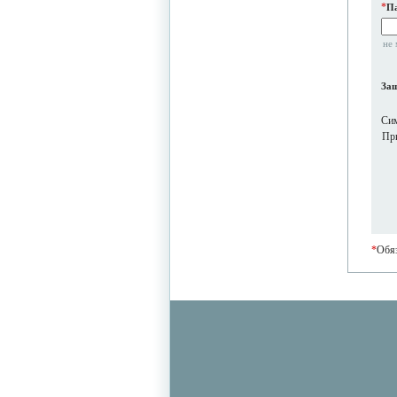
*
П
не 
Защ
Си
При
*
Обяз