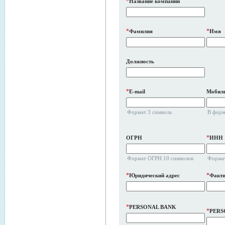
*
Название компании
*
*
Фамилия
Имя
Должность
*
E-mail
Мобиль
Формат 3 символа
В форм
*
ОГРН
ИНН
Формат ОГРН 10 символов
Формат
*
*
Юридический адрес
Факти
*
PERSONAL BANK
*
PERS