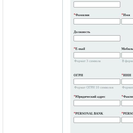
*
*
Фамилия
Имя
Должность
*
E-mail
Мобиль
Формат 3 символа
В форм
*
ОГРН
ИНН
Формат ОГРН 10 символов
Формат
*
*
Юридический адрес
Факти
*
*
PERSONAL BANK
PERS