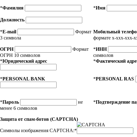
*
Фамилия
*
Имя
Должность
*
E-mail
Формат
Мобильный телефо
3 символа
формате x-xxx-xxx-x
ОГРН
Формат
*
ИНН
ОГРН 10 символов
символов
*
Юридический адрес
*
Фактический адре
*
PERSONAL BANK
*
PERSONAL RAS
*
Пароль
не
*
Подтверждение п
менее 6 символов
Защита от спам-ботов (CAPTCHA)
Символы изображения CAPTCHA:
*