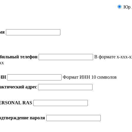
Юр 
мя
бильный телефон
В формате x-xxx-x
xx
НН
Формат ИНН 10 символов
актический адрес
ERSONAL RAS
одтверждение пароля