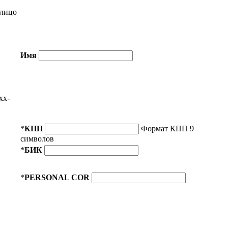
лицо
Имя
xx-
*
КПП
Формат КПП 9
символов
*
БИК
*
PERSONAL COR