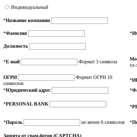
Индивидуальный
*
Название компании
*
Фамилия
*
И
Должность
Мо
*
E-mail
Формат 3 символа
xx-
ОГРН
Формат ОГРН 10
*
И
символов
*
Юридический адрес
*
Ф
*
PERSONAL BANK
*
P
*
Пароль
не менее 6 символов
*
П
Защита от спам-ботов (CAPTCHA)