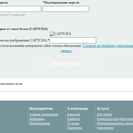
*
ароль
Подтверждение пароля
менее 6 символов
ита от спам-ботов (CAPTCHA)
мволы изображения CAPTCHA:
*
 использовании материалов сайта ссылка обязательна.
Согласие на обработку персонал
данных.
ательные поля.
Мероприятия
О компании
Услуги
График семинаров
Команда
Обучение
Вебинары
Клиенты
Издательская деятельн
Конференции
Отзывы
Информационное обсл
Партнеры
Консалтинг