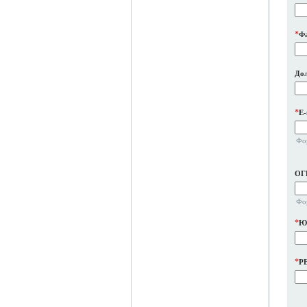
*
Ф
До
*
E-
Фо
ОГ
Фо
*
Юр
*
P