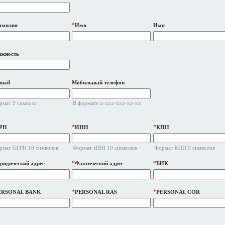
*
амилия
Имя
Имя
лжность
mail
Мобильный телефон
рмат 3 символа
В формате x-xxx-xxx-xx-xx
*
*
РН
ИНН
КПП
рмат ОГРН 10 символов
Формат ИНН 10 символов
Формат КПП 9 символов
*
*
идический адрес
Фактический адрес
БИК
*
*
ERSONAL BANK
PERSONAL RAS
PERSONAL COR