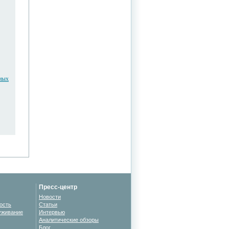
ьных
Пресс-центр
Новости
ость
Статьи
уживание
Интервью
Аналитические обзоры
Блог