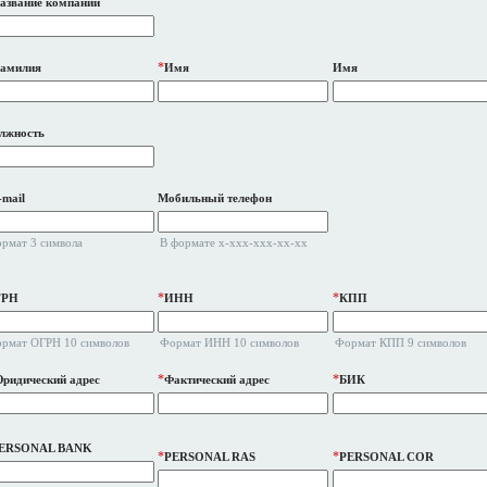
азвание компании
*
амилия
Имя
Имя
лжность
-mail
Мобильный телефон
рмат 3 символа
В формате x-xxx-xxx-xx-xx
*
*
ГРН
ИНН
КПП
рмат ОГРН 10 символов
Формат ИНН 10 символов
Формат КПП 9 символов
*
*
ридический адрес
Фактический адрес
БИК
ERSONAL BANK
*
*
PERSONAL RAS
PERSONAL COR