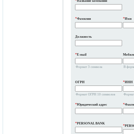
*
Название компании
*
*
Фамилия
Имя
Должность
*
E-mail
Мобиль
Формат 3 символа
В форм
*
ОГРН
ИНН
Формат ОГРН 10 символов
Формат
*
*
Юридический адрес
Факти
*
PERSONAL BANK
*
PERS