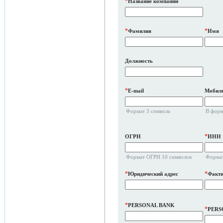
*
Название компании
*
*
Фамилия
Имя
Должность
*
E-mail
Мобиль
Формат 3 символа
В форм
*
ОГРН
ИНН
Формат ОГРН 10 символов
Формат
*
*
Юридический адрес
Факти
*
PERSONAL BANK
*
PERS