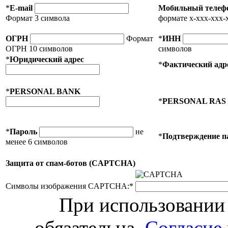
*
E-mail
Мобильный телеф
Формат 3 символа
формате x-xxx-xxx-
ОГРН
Формат
*
ИНН
ОГРН 10 символов
символов
*
Юридический адрес
*
Фактический адр
*
PERSONAL BANK
*
PERSONAL RAS
*
Пароль
не
*
Подтверждение п
менее 6 символов
Защита от спам-ботов (CAPTCHA)
Символы изображения CAPTCHA:
*
При использовании 
обязательна.
Согласие