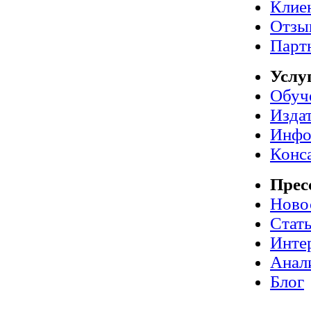
Клие
Отзы
Парт
Услу
Обуч
Издат
Инфо
Конс
Прес
Ново
Стат
Инте
Анал
Блог