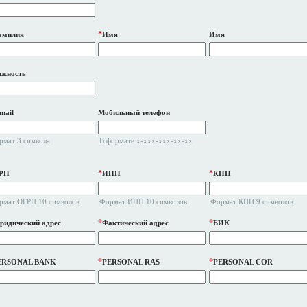
*
амилия
Имя
Имя
лжность
mail
Мобильный телефон
рмат 3 символа
В формате x-xxx-xxx-xx-xx
*
*
РН
ИНН
КПП
рмат ОГРН 10 символов
Формат ИНН 10 символов
Формат КПП 9 символов
*
*
идический адрес
Фактический адрес
БИК
*
*
ERSONAL BANK
PERSONAL RAS
PERSONAL COR