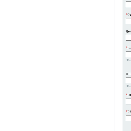
*
Ф
До
*
E-
Фо
ОГ
Фо
*
Юр
*
P