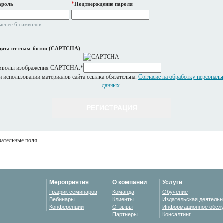
*
ароль
Подтверждение пароля
менее 6 символов
ита от спам-ботов (CAPTCHA)
мволы изображения CAPTCHA:
*
 использовании материалов сайта ссылка обязательна.
Согласие на обработку персонал
данных.
ательные поля.
Мероприятия
О компании
Услуги
График семинаров
Команда
Обучение
Вебинары
Клиенты
Издательская деятельн
Конференции
Отзывы
Информационное обсл
Партнеры
Консалтинг