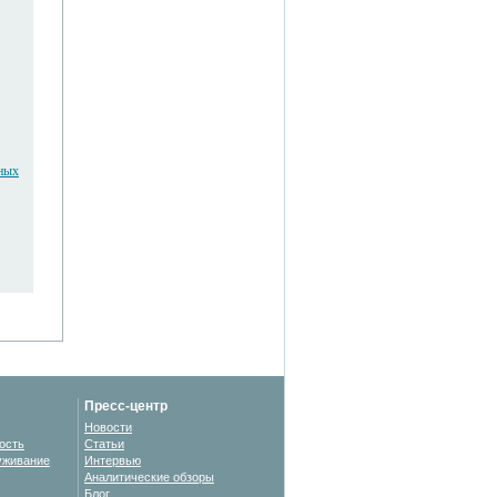
ьных
Пресс-центр
Новости
ость
Статьи
уживание
Интервью
Аналитические обзоры
Блог