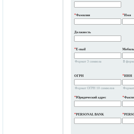
*
*
Фамилия
Имя
Должность
*
E-mail
Мобиль
Формат 3 символа
В форм
*
ОГРН
ИНН
Формат ОГРН 10 символов
Формат
*
*
Юридический адрес
Факти
*
*
PERSONAL BANK
PERS