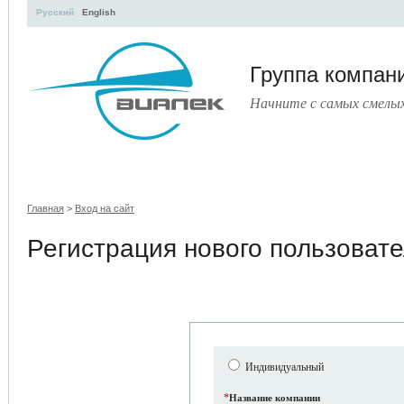
Русский
English
Группа компа
Начните с самых смелы
УЧЕБНЫЙ ЦЕНТР
ЛИТЕРАТУРА
УСЛУГИ
ПРЕСС-ЦЕНТ
Главная
>
Вход на сайт
Регистрация нового пользоват
Индивидуальный
*
Название компании