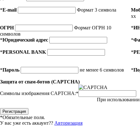
*
E-mail
Формат 3 символа
Моб
xx
ОГРН
Формат ОГРН 10
*
И
символов
*
Юридический адрес
*
Фа
*
PERSONAL BANK
*
PE
*
Пароль
не менее 6 символов
*
По
Защита от спам-ботов (CAPTCHA)
Символы изображения CAPTCHA:
*
При использовании 
*
Обязательные поля.
У вас уже есть аккаунт??
Авторизация