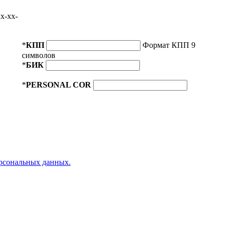
x-xx-
*
КПП
Формат КПП 9
символов
*
БИК
*
PERSONAL COR
ерсональных данных.