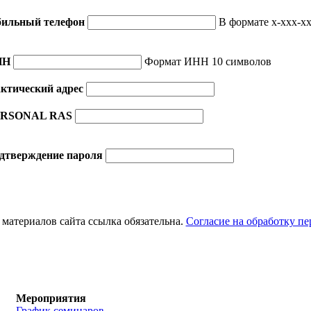
ильный телефон
В формате x-xxx-xx
НН
Формат ИНН 10 символов
ктический адрес
RSONAL RAS
дтверждение пароля
материалов сайта ссылка обязательна.
Согласие на обработку п
Мероприятия
График семинаров