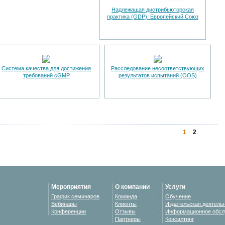
Надлежащая дистрибьюторская
практика (GDP): Европейский Союз
Система качества для достижения
Расследование несоответствующих
требований cGMP
результатов испытаний (OOS)
1
2
Мероприятия
О компании
Услуги
График семинаров
Команда
Обучение
Вебинары
Клиенты
Издательская деятель
Конференции
Отзывы
Информационное обсл
Партнеры
Консалтинг