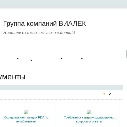
Группа компаний ВИАЛЕК
Начните с самых смелых ожиданий!
атические
Руководящие
Книги
Шаблоны
Банк статей
борники
документы
ументы
1
2
Официальная позиция FDA по
Требования к штрих-кодированию:
антибиотикам
вопросы и ответы