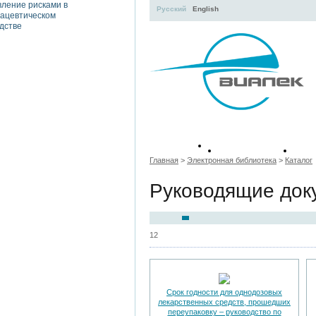
Русский
English
Учебные
Тем
пособия
с
Главная
>
Электронная библиотека
>
Каталог
Руководящие док
12
Срок годности для однодозовых
лекарственных средств, прошедших
переупаковку – руководство по