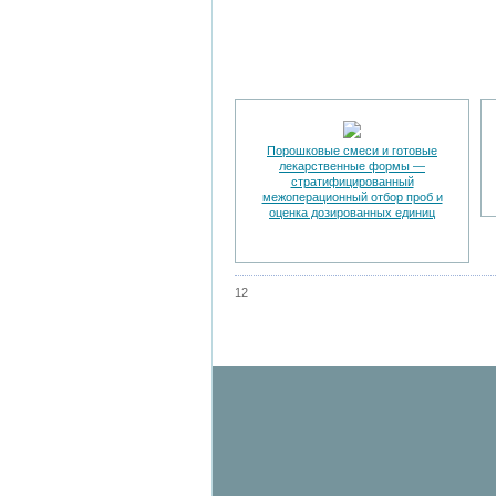
Порошковые смеси и готовые
лекарственные формы —
стратифицированный
межоперационный отбор проб и
оценка дозированных единиц
12