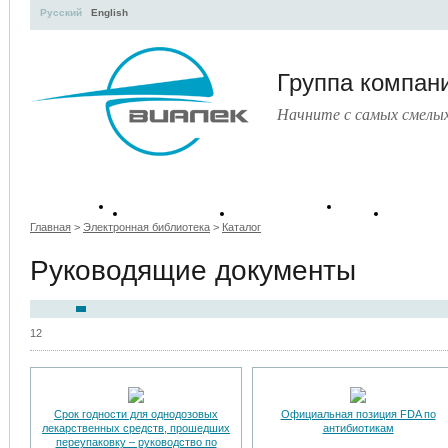
Русский
English
Группа компа
Начните с самых смелы
Учебные
Тематические
Руково
Книги
пособия
сборники
докум
Главная
>
Электронная библиотека
>
Каталог
Руководящие документы
12
Срок годности для однодозовых
Официальная позиция FDA по
лекарственных средств, прошедших
антибиотикам
переупаковку – руководство по