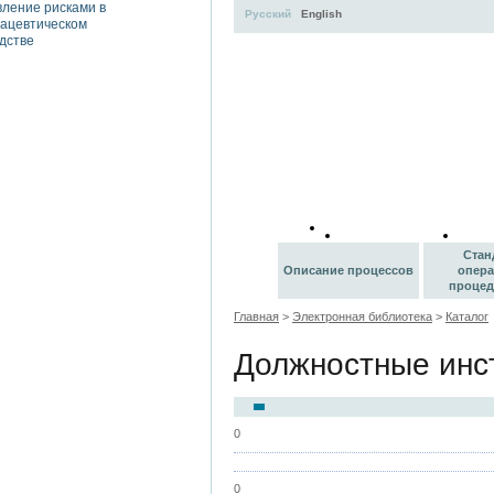
Русский
English
Учебные
Тем
пособия
с
Стан
Описание процессов
опер
процед
Главная
>
Электронная библиотека
>
Каталог
Должностные инс
0
0