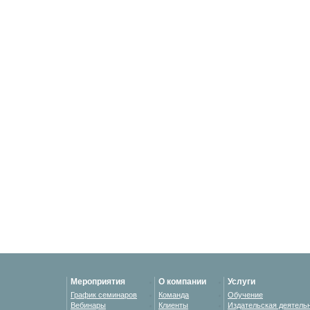
Мероприятия
О компании
Услуги
График семинаров
Команда
Обучение
Вебинары
Клиенты
Издательская деятель