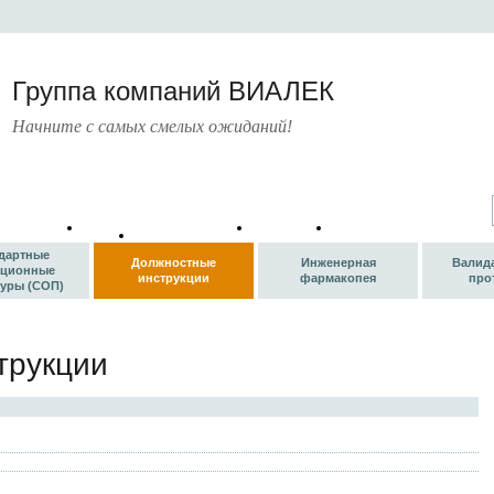
Группа компаний ВИАЛЕК
Начните с самых смелых ожиданий!
атические
Руководящие
Книги
Шаблоны
Банк статей
борники
документы
дартные
Должностные
Инженерная
Валид
ационные
инструкции
фармакопея
про
уры (СОП)
трукции