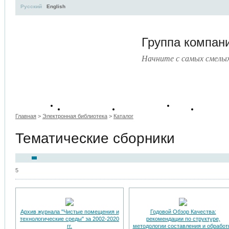
Русский
English
Группа компа
Начните с самых смелы
Учебные
Тематические
Руково
Книги
пособия
сборники
докум
Главная
>
Электронная библиотека
>
Каталог
Тематические сборники
5
Архив журнала "Чистые помещения и
Годовой Обзор Качества:
технологические среды" за 2002-2020
рекомендации по структуре,
гг.
методологии составления и обработ