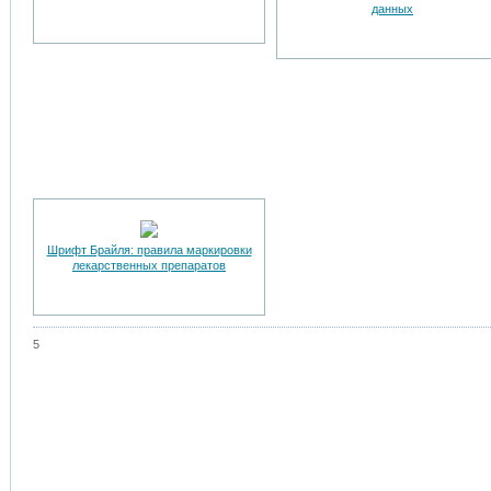
данных
Шрифт Брайля: правила маркировки
лекарственных препаратов
5