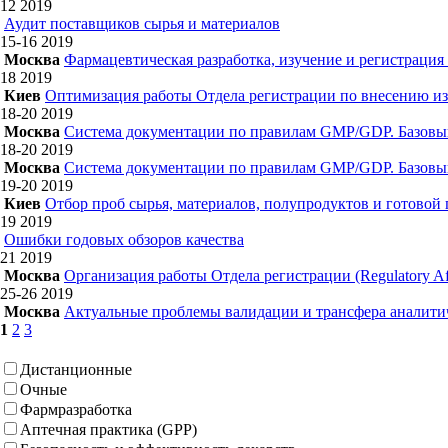
12
2019
Аудит поставщиков сырья и материалов
15-16
2019
Москва
Фармацевтическая разработка, изучение и регистрация
18
2019
Киев
Оптимизация работы Отдела регистрации по внесению из
18-20
2019
Москва
Система документации по правилам GMP/GDP. Базовы
18-20
2019
Москва
Система документации по правилам GMP/GDP. Базовы
19-20
2019
Киев
Отбор проб сырья, материалов, полупродуктов и готовой
19
2019
Ошибки годовых обзоров качества
21
2019
Москва
Организация работы Отдела регистрации (Regulatory Aff
25-26
2019
Москва
Актуальные проблемы валидации и трансфера аналитич
1
2
3
Дистанционные
Очные
Фармразработка
Аптечная практика (GPP)