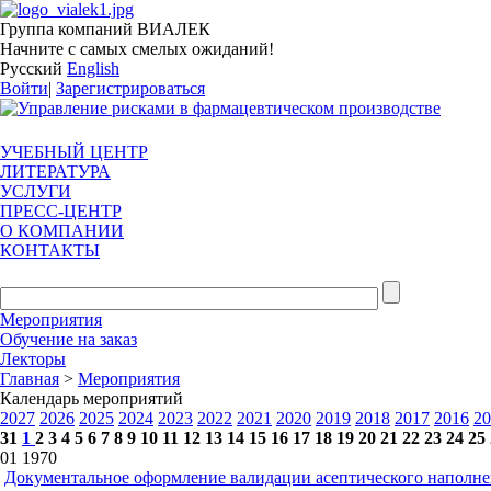
Группа компаний ВИАЛЕК
Начните с самых смелых ожиданий!
Русский
English
Войти
|
Зарегистрироваться
УЧЕБНЫЙ ЦЕНТР
ЛИТЕРАТУРА
УСЛУГИ
ПРЕСС-ЦЕНТР
О КОМПАНИИ
КОНТАКТЫ
Мероприятия
Обучение на заказ
Лекторы
Главная
>
Мероприятия
Календарь мероприятий
2027
2026
2025
2024
2023
2022
2021
2020
2019
2018
2017
2016
20
31
1
2
3
4
5
6
7
8
9
10
11
12
13
14
15
16
17
18
19
20
21
22
23
24
25
01
1970
Документальное оформление валидации асептического наполн