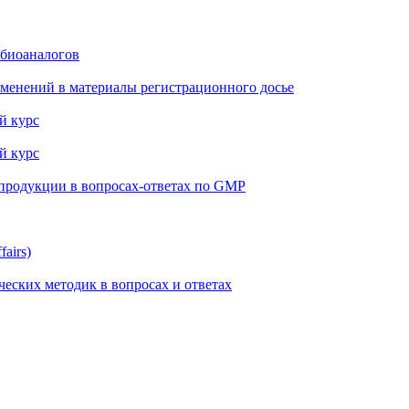
 биоаналогов
менений в материалы регистрационного досье
й курс
й курс
 продукции в вопросах-ответах по GMP
airs)
еских методик в вопросах и ответах