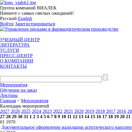
Группа компаний ВИАЛЕК
Начните с самых смелых ожиданий!
Русский
English
Войти
|
Зарегистрироваться
УЧЕБНЫЙ ЦЕНТР
ЛИТЕРАТУРА
УСЛУГИ
ПРЕСС-ЦЕНТР
О КОМПАНИИ
КОНТАКТЫ
Мероприятия
Обучение на заказ
Лекторы
Главная
>
Мероприятия
Календарь мероприятий
2027
2026
2025
2024
2023
2022
2021
2020
2019
2018
2017
2016
20
27
28
29
30
31
1
2
3
4
5
6
7
8
9
10
11
12
13
14
15
16
17
18
19
20
21
01
1970
Документальное оформление валидации асептического наполн