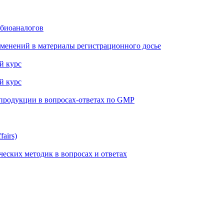
 биоаналогов
менений в материалы регистрационного досье
й курс
й курс
 продукции в вопросах-ответах по GMP
airs)
еских методик в вопросах и ответах