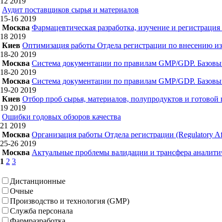
12
2019
Аудит поставщиков сырья и материалов
15-16
2019
Москва
Фармацевтическая разработка, изучение и регистрация
18
2019
Киев
Оптимизация работы Отдела регистрации по внесению из
18-20
2019
Москва
Система документации по правилам GMP/GDP. Базовы
18-20
2019
Москва
Система документации по правилам GMP/GDP. Базовы
19-20
2019
Киев
Отбор проб сырья, материалов, полупродуктов и готовой
19
2019
Ошибки годовых обзоров качества
21
2019
Москва
Организация работы Отдела регистрации (Regulatory Aff
25-26
2019
Москва
Актуальные проблемы валидации и трансфера аналитич
1
2
3
Дистанционные
Очные
Производство и технология (GMP)
Служба персонала
Фармразработка