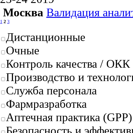
Москва
Валидация анали
1
2
3
Дистанционные
Очные
Контроль качества / ОКК
Производство и техноло
Служба персонала
Фармразработка
Аптечная практика (GPP)
Безопасность и эффектив