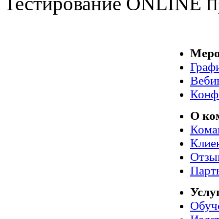
Тестирование
ONLINE
П
Меро
Граф
Веби
Конф
О ко
Кома
Клие
Отзы
Парт
Услу
Обуч