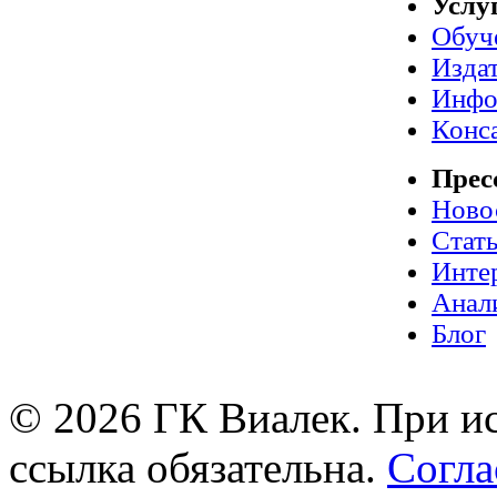
Услу
Обуч
Издат
Инфо
Конс
Прес
Ново
Стат
Инте
Анал
Блог
© 2026 ГК Виалек. При ис
ссылка обязательна.
Согла