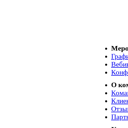
Меро
Граф
Веби
Конф
О ко
Кома
Клие
Отзы
Парт