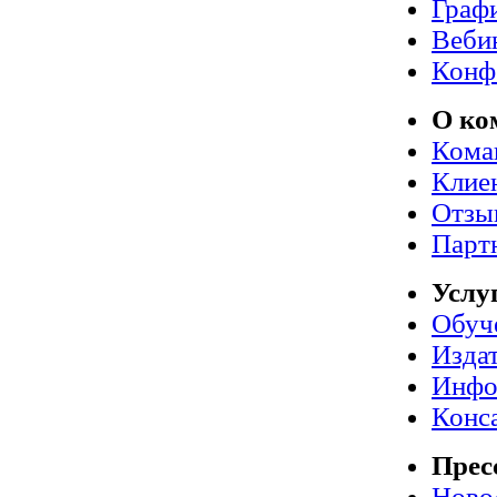
Граф
Веби
Конф
О ко
Кома
Клие
Отзы
Парт
Услу
Обуч
Издат
Инфо
Конс
Прес
Ново