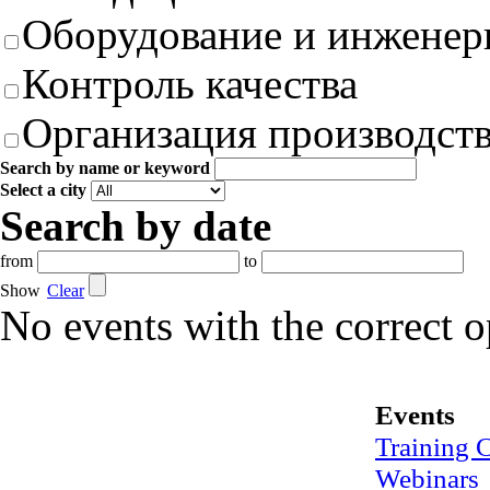
Оборудование и инженер
Контроль качества
Организация производст
Search by name or keyword
Select a city
Search by date
from
to
Show
Clear
No events with the correct 
Events
Training 
Webinars