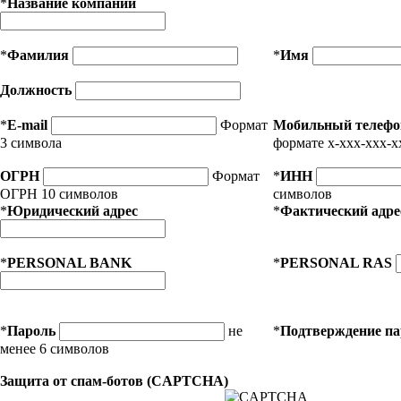
*
Название компании
*
Фамилия
*
Имя
Должность
*
E-mail
Формат
Мобильный телефо
3 символа
формате x-xxx-xxx-x
ОГРН
Формат
*
ИНН
ОГРН 10 символов
символов
*
Юридический адрес
*
Фактический адре
*
PERSONAL BANK
*
PERSONAL RAS
*
Пароль
не
*
Подтверждение п
менее 6 символов
Защита от спам-ботов (CAPTCHA)