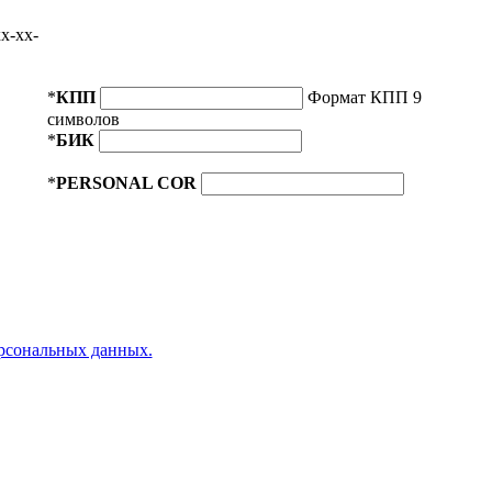
x-xx-
*
КПП
Формат КПП 9
символов
*
БИК
*
PERSONAL COR
ерсональных данных.