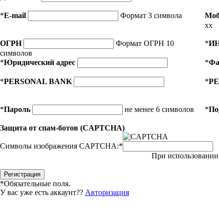
*
E-mail
Формат 3 символа
Моб
xx
ОГРН
Формат ОГРН 10
*
И
символов
*
Юридический адрес
*
Фа
*
PERSONAL BANK
*
PE
*
Пароль
не менее 6 символов
*
По
Защита от спам-ботов (CAPTCHA)
Символы изображения CAPTCHA:
*
При использовании 
*
Обязательные поля.
У вас уже есть аккаунт??
Авторизация