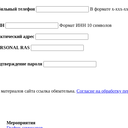
ильный телефон
В формате x-xxx-xx
НН
Формат ИНН 10 символов
ктический адрес
RSONAL RAS
дтверждение пароля
материалов сайта ссылка обязательна.
Согласие на обработку п
Мероприятия
График семинаров