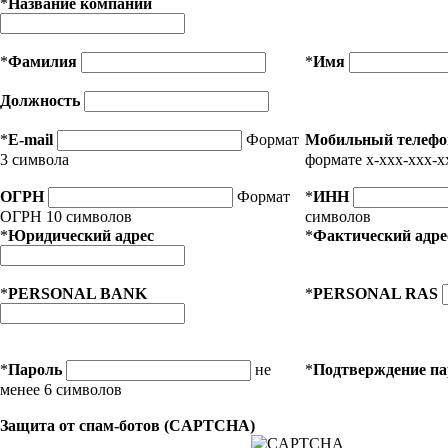
*
Название компании
*
Фамилия
*
Имя
Должность
*
E-mail
Формат
Мобильный телефо
3 символа
формате x-xxx-xxx-x
ОГРН
Формат
*
ИНН
ОГРН 10 символов
символов
*
Юридический адрес
*
Фактический адре
*
PERSONAL BANK
*
PERSONAL RAS
*
Пароль
не
*
Подтверждение п
менее 6 символов
Защита от спам-ботов (CAPTCHA)