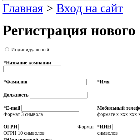
Главная
>
Вход на сайт
Регистрация нового
Индивидуальный
*
Название компании
*
Фамилия
*
Имя
Должность
*
E-mail
Мобильный телеф
Формат 3 символа
формате x-xxx-xxx-
ОГРН
Формат
*
ИНН
ОГРН 10 символов
символов
*
Юридический адрес