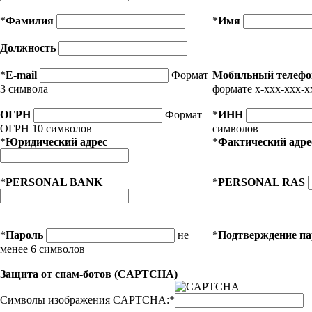
*
Фамилия
*
Имя
Должность
*
E-mail
Формат
Мобильный телефо
3 символа
формате x-xxx-xxx-x
ОГРН
Формат
*
ИНН
ОГРН 10 символов
символов
*
Юридический адрес
*
Фактический адре
*
PERSONAL BANK
*
PERSONAL RAS
*
Пароль
не
*
Подтверждение п
менее 6 символов
Защита от спам-ботов (CAPTCHA)
Символы изображения CAPTCHA:
*