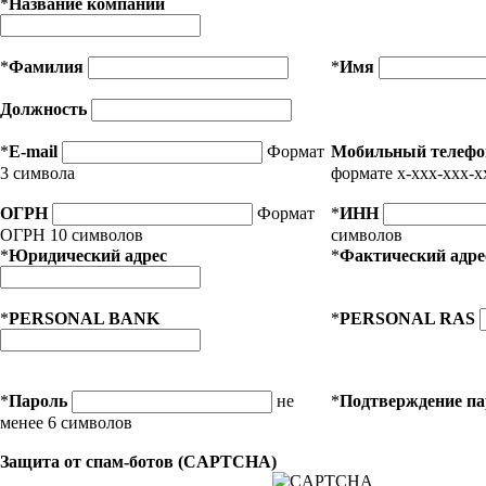
*
Название компании
*
Фамилия
*
Имя
Должность
*
E-mail
Формат
Мобильный телефо
3 символа
формате x-xxx-xxx-x
ОГРН
Формат
*
ИНН
ОГРН 10 символов
символов
*
Юридический адрес
*
Фактический адре
*
PERSONAL BANK
*
PERSONAL RAS
*
Пароль
не
*
Подтверждение п
менее 6 символов
Защита от спам-ботов (CAPTCHA)