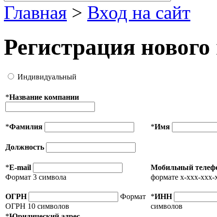
Главная
>
Вход на сайт
Регистрация нового
Индивидуальный
*
Название компании
*
Фамилия
*
Имя
Должность
*
E-mail
Мобильный телеф
Формат 3 символа
формате x-xxx-xxx-
ОГРН
Формат
*
ИНН
ОГРН 10 символов
символов
*
Юридический адрес