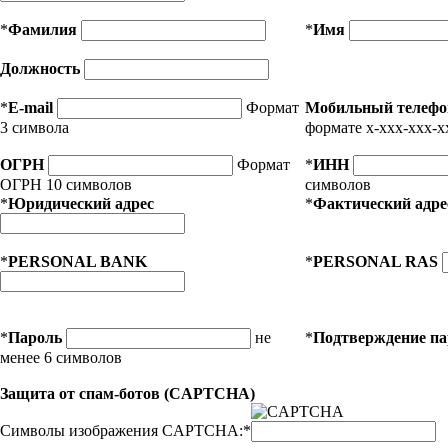
*
Фамилия
*
Имя
Должность
*
E-mail
Формат
Мобильный телефо
3 символа
формате x-xxx-xxx-x
ОГРН
Формат
*
ИНН
ОГРН 10 символов
символов
*
Юридический адрес
*
Фактический адре
*
PERSONAL BANK
*
PERSONAL RAS
*
Пароль
не
*
Подтверждение п
менее 6 символов
Защита от спам-ботов (CAPTCHA)
Символы изображения CAPTCHA:
*