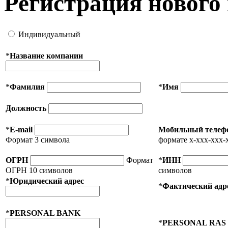
Регистрация нового
Индивидуальный
*
Название компании
*
Фамилия
*
Имя
Должность
*
E-mail
Мобильный телеф
Формат 3 символа
формате x-xxx-xxx-
ОГРН
Формат
*
ИНН
ОГРН 10 символов
символов
*
Юридический адрес
*
Фактический адр
*
PERSONAL BANK
*
PERSONAL RAS