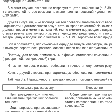
подтверждено? Замечательно!
В любом случае, отклонение потребует тщательной оценки (п. 5.39,
к значительной потере времени на этапе принятия решений и дополнит
6.30 GMP).
Другая ситуация, – не проводя частой проверки аналитических вес
надежности и достоверности результата контроля качества? На каки
деления весов в момент испытаний, мы не сможем подтвердить надежно
отзыва результатов контроля за весь период неопределенности, а по 
возвращенную продукцию с учетом п. 5.65 GMP вероятнее всего приде
Вот и получается, что сэкономив одну-две минуты оператора, мы 
и высокую вероятность разбалансировки весов при их эксплуатации, о
Поэтому, для весов, применяемых в фармацевтической компании,
(проверочной, юстировочной) гири.
И чем точнее весы и выше требования к точности получаемого резу
Хотя, с другой стороны, при надлежащем обосновании, приемлемым
Таблица 3.2: Периодичность проверки весов с помощью внешней ги
Несколько раз за смену
Ежесменно
При проведении критических
Общепринятая практика дл
взвешиваний, требующих большой
весов, применяемых на основ
точности.
этапах изготовления и контро
качества ЛС
Или, например, при взвешивании
ингредиента лекарственной формы,