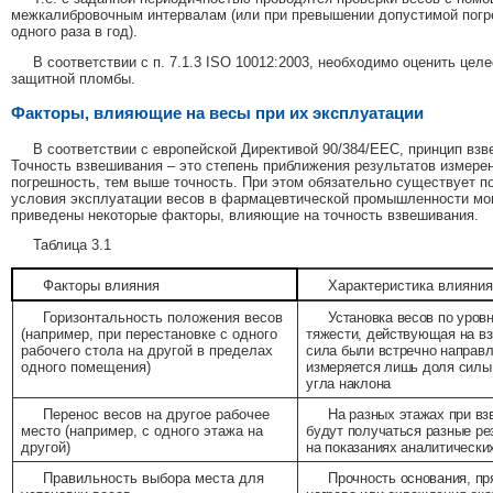
межкалибровочным интервалам (или при превышении допустимой погреш
одного раза в год).
В соответствии с п. 7.1.3 ISO 10012:2003, необходимо оценить це
защитной пломбы.
Факторы, влияющие на весы при их эксплуатации
В соответствии с европейской Директивой 90/384/ЕЕС, принцип вз
Точность взвешивания – это степень приближения результатов измер
погрешность, тем выше точность. При этом обязательно существует п
условия эксплуатации весов в фармацевтической промышленности могу
приведены некоторые факторы, влияющие на точность взвешивания.
Таблица 3.1
Факторы влияния
Характеристика влияни
Горизонтальность положения весов
Установка весов по уров
(например, при перестановке с одного
тяжести, действующая на в
рабочего стола на другой в пределах
сила были встречно направл
одного помещения)
измеряется лишь доля силы
угла наклона
Перенос весов на другое рабочее
На разных этажах при вз
место (например, с одного этажа на
будут получаться разные ре
другой)
на показаниях аналитически
Правильность выбора места для
Прочность основания, пр