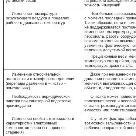
установки весов
нагрева или охлаждения ока
точность измерений
Изменение температуры
Чем больше взвешиваем
окружающего воздуха в пределах
с момента последней прове
рабочего диапазона температур
Таким образом, если в пом
не поддерживается постоя
изменение температуры да
персонала, работы оборудо
режима отопления помещен
увеличить фактическую пог
величина допустимой погр
Прецизионные весы ме
температурного дрейфа, о
температуры даже на 1°С.
Изменение относительной
Даже при неизменной те
влажности и атмосферного давления
давления приводят к измен
(перепады давлений в «чистых»
меняется выталкивающая 
помещениях)
объект, и, следовательно,
Необходимость периодической
Очистка может привести
очистки при санитарной подготовке
положения весов и весово
производства
очистки, рекомендуется вз
емкостях или полиэтилено
Изменение свойств материалов и
С учетом фактора вибра
характеристик электронных
возможной запыленности и 
компонентов весов (т.н. процесс
рабочих поверхностей весо
старения)