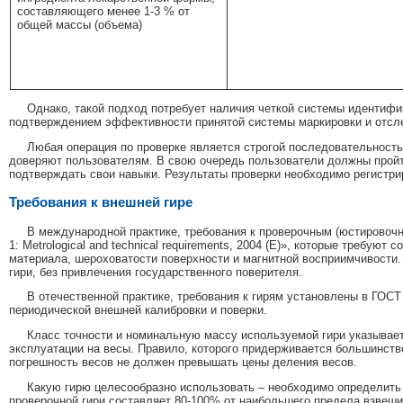
составляющего менее 1-3 % от
общей массы (объема)
Однако, такой подход потребует наличия четкой системы идентифи
подтверждением эффективности принятой системы маркировки и отсл
Любая операция по проверке является строгой последовательность
доверяют пользователям. В свою очередь пользователи должны пройт
подтверждать свои навыки. Результаты проверки необходимо регистр
Требования к внешней гире
В международной практике, требования к проверочным (юстировочны
1: Metrological and technical requirements, 2004 (E)», которые требую
материала, шероховатости поверхности и магнитной восприимчивости.
гири, без привлечения государственного поверителя.
В отечественной практике, требования к гирям установлены в ГОСТ
периодической внешней калибровки и поверки.
Класс точности и номинальную массу используемой гири указывает 
эксплуатации на весы. Правило, которого придерживается большинст
погрешность весов не должен превышать цены деления весов.
Какую гирю целесообразно использовать – необходимо определить 
проверочной гири составляет 80-100% от наибольшего предела взвеш