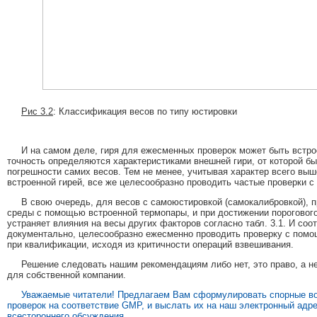
Рис 3.2
: Классификация весов по типу юстировки
И на самом деле, гиря для ежесменных проверок может быть встроен
точность определяются характеристиками внешней гири, от которой б
погрешности самих весов. Тем не менее, учитывая характер всего вы
встроенной гирей, все же целесообразно проводить частые проверки 
В свою очередь, для весов с самоюстировкой (самокалибровкой),
среды с помощью встроенной термопары, и при достижении порогового
устраняет влияния на весы других факторов согласно табл. 3.1. И со
документально, целесообразно ежесменно проводить проверку с пом
при квалификации, исходя из критичности операций взвешивания.
Решение следовать нашим рекомендациям либо нет, это право, а не
для собственной компании.
Уважаемые читатели! Предлагаем Вам сформулировать спорные воп
проверок на соответствие GMP, и выслать их на наш электронный адре
всестороннего обсуждения.