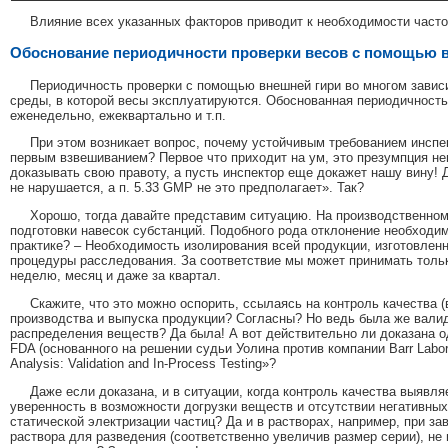
Влияние всех указанных факторов приводит к необходимости часто
Обоснование периодичности проверки весов с помощью 
Периодичность проверки с помощью внешней гири во многом зависи
среды, в которой весы эксплуатируются. Обоснованная периодичность
еженедельно, ежеквартально и т.п.
При этом возникает вопрос, почему устойчивым требованием инсп
первым взвешиванием? Первое что приходит на ум, это презумпция не
доказывать свою правоту, а пусть инспектор еще докажет нашу вину! Д
не нарушается, а п. 5.33 GMP не это предполагает». Так?
Хорошо, тогда давайте представим ситуацию. На производственно
подготовки навесок субстанций. Подобного рода отклонение необходимо
практике? – Необходимость изолирования всей продукции, изготовленн
процедуры расследования. За соответствие мы может принимать только 
неделю, месяц и даже за квартал.
Скажите, что это можно оспорить, ссылаясь на контроль качества 
производства и выпуска продукции? Согласны? Но ведь была же валид
распределения веществ? Да была! А вот действительно ли доказана о
FDA (основанного на решении судьи Уолина против компании Barr Labor
Analysis: Validation and In-Process Testing»?
Даже если доказана, и в ситуации, когда контроль качества выявл
уверенность в возможности догрузки веществ и отсутствии негативны
статической электризации частиц? Да и в растворах, например, при 
раствора для разведения (соответственно увеличив размер серии), не 