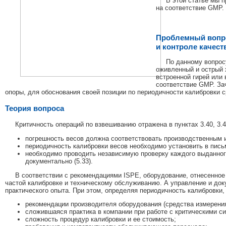
В этой статье мы 
на соответствие GMP.
Проблемный вопро
и контроле качест
По данному вопрос
оживленный и острый х
встроенной гирей или 
соответствие GMP. За
опоры, для обоснования своей позиции по периодичности калибровки 
Теория вопроса
Критичность операций по взвешиванию отражена в пунктах 3.40, 3.4
погрешность весов должна соответствовать производственным и
периодичность калибровки весов необходимо установить в пись
необходимо проводить независимую проверку каждого выданног
документально (5.33).
В соответствии с рекомендациями ISPE, оборудование, отнесенное
частой калибровке и техническому обслуживанию. А управление и до
практического опыта. При этом, определяя периодичность калибровки,
рекомендации производителя оборудования (средства измерения
сложившаяся практика в компании при работе с критическими с
сложность процедур калибровки и ее стоимость;