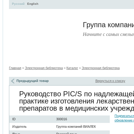
Русский
English
Группа компа
Начните с самых смелы
Учебные
Тематические
Руководящие
Книги
пособия
сборники
документы
Главная
>
Электронная библиотека
>
Каталог
>
Электронная библиотека
Предыдущий товар
Вернуться к списку
Руководство PIC/S по надлежаще
практике изготовления лекарстве
препаратов в медицинских учреж
Подписаться
ID
300016
обновление 
Издатель
Группа компаний ВИАЛЕК