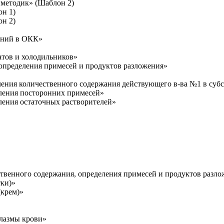
 методик» (Шаблон 2)
он 1)
он 2)
аний в ОКК»
атов и холодильников»
 определения примесей и продуктов разложения»
еления количественного содержания действующего в-ва №1 в суб
еления посторонних примесей»
еления остаточных растворителей»
ственного содержания, определения примесей и продуктов разл
тки)»
(крем)»
плазмы крови»