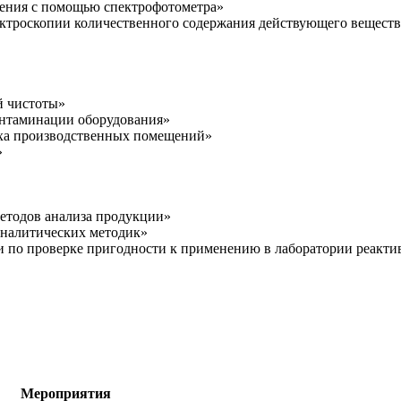
рения с помощью спектрофотометра»
ектроскопии количественного содержания действующего веществ
й чистоты»
контаминации оборудования»
уха производственных помещений»
»
методов анализа продукции»
аналитических методик»
и по проверке пригодности к применению в лаборатории реакти
Мероприятия