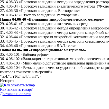
25. 4.06-33 «Протокол валидации методики определения раство
26. 4.06-34 «Протокол валидации аналитического метода УФ-сп
27. 4.06-36 «Протокол валидации. Растворение»
28. 4.06-37 «Отчёт по валидации. Растворение»
Папка 04.06-40 «Валидация микробиологических методов»
29. 4.06-41 «Протокол валидации питательных сред»
30. 4.06-42 «Протокол валидации метода определения микробно
31. 4.06-43 «Протокол валидации метода контроля микробной 
32. 4.06-44 «Протокол контроля микробной контаминации возд
33. 4.06-45 «Протокол валидации метода контроля стерильности
34. 4.06-46 «Протокол валидации ЛАЛ-теста»
Папка 04.06-100 «Информационные материалы»
35. 4.06-101 «Библиография»
36. 4.06-102 «Валидация альтернативных микробиологических 
37. 4.06-103 «Минимально допустимые диапазоны применения 
38. 4.06-104 «Рекомендации межгосударственной стандартизаци
контроля точности измерений»
";s:4:"TYPE";s:4:"html";}
История
Как заказать товар?
Доставка и оплата