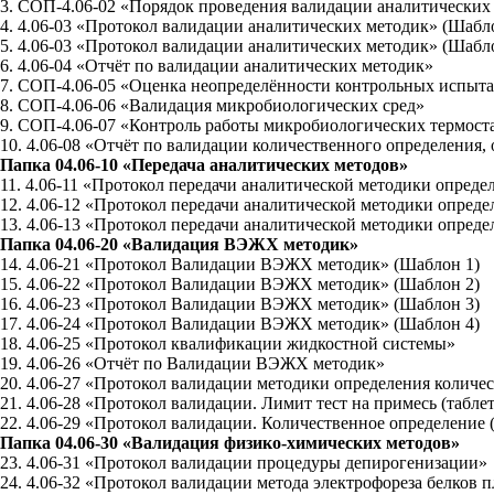
3. СОП-4.06-02 «Порядок проведения валидации аналитических
4. 4.06-03 «Протокол валидации аналитических методик» (Шабл
5. 4.06-03 «Протокол валидации аналитических методик» (Шабл
6. 4.06-04 «Отчёт по валидации аналитических методик»
7. СОП-4.06-05 «Оценка неопределённости контрольных испыт
8. СОП-4.06-06 «Валидация микробиологических сред»
9. СОП-4.06-07 «Контроль работы микробиологических термост
10. 4.06-08 «Отчёт по валидации количественного определения,
Папка 04.06-10 «Передача аналитических методов»
11. 4.06-11 «Протокол передачи аналитической методики опред
12. 4.06-12 «Протокол передачи аналитической методики опред
13. 4.06-13 «Протокол передачи аналитической методики опред
Папка 04.06-20 «Валидация ВЭЖХ методик»
14. 4.06-21 «Протокол Валидации ВЭЖХ методик» (Шаблон 1)
15. 4.06-22 «Протокол Валидации ВЭЖХ методик» (Шаблон 2)
16. 4.06-23 «Протокол Валидации ВЭЖХ методик» (Шаблон 3)
17. 4.06-24 «Протокол Валидации ВЭЖХ методик» (Шаблон 4)
18. 4.06-25 «Протокол квалификации жидкостной системы»
19. 4.06-26 «Отчёт по Валидации ВЭЖХ методик»
20. 4.06-27 «Протокол валидации методики определения количе
21. 4.06-28 «Протокол валидации. Лимит тест на примесь (табле
22. 4.06-29 «Протокол валидации. Количественное определение 
Папка 04.06-30 «Валидация физико-химических методов»
23. 4.06-31 «Протокол валидации процедуры депирогенизации»
24. 4.06-32 «Протокол валидации метода электрофореза белков 