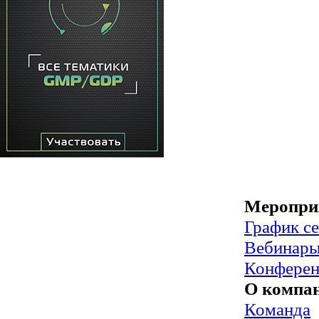
Меропри
График с
Вебинар
Конфере
О компа
Команда