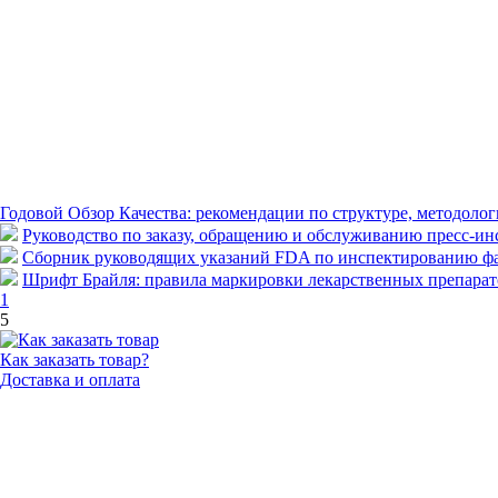
Годовой Обзор Качества: рекомендации по структуре, методоло
Руководство по заказу, обращению и обслуживанию пресс-инс
Сборник руководящих указаний FDA по инспектированию фа
Шрифт Брайля: правила маркировки лекарственных препарат
1
5
Как заказать товар?
Доставка и оплата