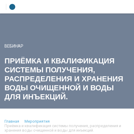
УЧЕБНЫЙ ЦЕНТР
ВЕБИНАР
ЛИТЕРАТУРА
Лекторы
УСЛУГИ
ПРИЁМКА И КВАЛИФИКАЦИЯ
ПРЕСС-ЦЕНТР
СИСТЕМЫ ПОЛУЧЕНИЯ,
О КОМПАНИИ
РАСПРЕДЕЛЕНИЯ И ХРАНЕНИЯ
КОНТАКТЫ
ВОДЫ ОЧИЩЕННОЙ И ВОДЫ
ДЛЯ ИНЪЕКЦИЙ.
Главная
Мероприятия
Приёмка и квалификация системы получения, распределения и
хранения воды очищенной и воды для инъекций.