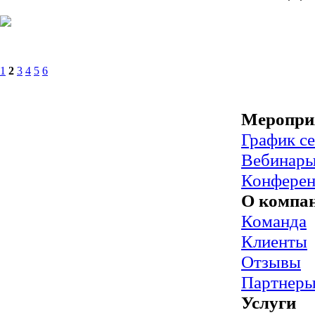
1
2
3
4
5
6
Меропри
График с
Вебинар
Конфере
О компа
Команда
Клиенты
Отзывы
Партнер
Услуги