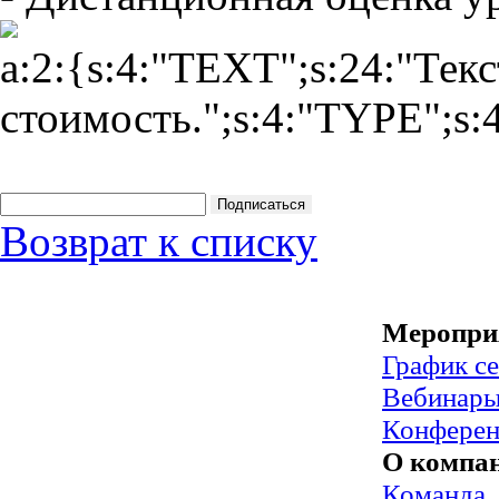
a:2:{s:4:"TEXT";s:24:"Текс
стоимость.";s:4:"TYPE";s:4
Возврат к списку
Меропри
График с
Вебинар
Конфере
О компа
Команда