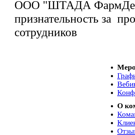
ООО "ШТАДА ФармДев
признательность за пр
сотрудников
Меро
Граф
Веби
Конф
О ко
Кома
Клие
Отзы