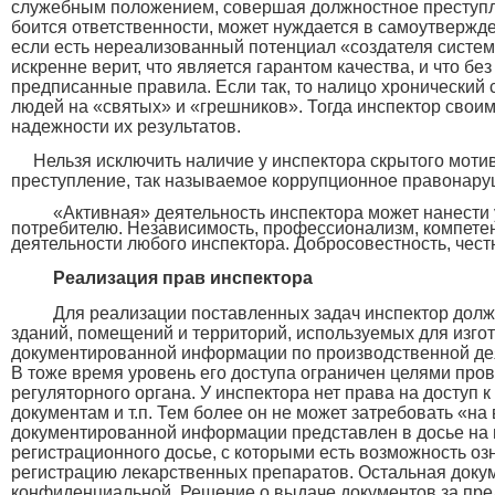
служебным положением, совершая должностное преступлен
боится ответственности, может нуждается в самоутвержден
если есть нереализованный потенциал «создателя систем
искренне верит, что является гарантом качества, и что б
предписанные правила. Если так, то налицо хронический
людей на «святых» и «грешников». Тогда инспектор своим
надежности их результатов.
Нельзя исключить наличие у инспектора скрытого мотив
преступление, так называемое коррупционное правонару
«Активная» деятельность инспектора может нанести 
потребителю. Независимость, профессионализм, компете
деятельности любого инспектора. Добросовестность, чес
Реализация прав инспектора
Для реализации поставленных задач инспектор долж
зданий, помещений и территорий, используемых для изго
документированной информации по производственной деят
В тоже время уровень его доступа ограничен целями пр
регуляторного органа. У инспектора нет права на доступ
документам и т.п. Тем более он не может затребовать «
документированной информации представлен в досье на 
регистрационного досье, с которыми есть возможность о
регистрацию лекарственных препаратов. Остальная докуме
конфиденциальной. Решение о выдаче документов за пред