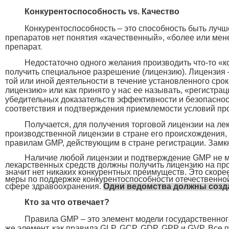
Конкурентоспособность
vs
. Качество
Конкурентоспособность – это способность быть лучш
препаратов нет понятия «качественный», «более или мен
препарат.
Недостаточно одного желания производить что-то «
получить специальное разрешение (лицензию). Лицензия 
той или иной деятельности в течение установленного сро
лицензию» или как принято у нас ее называть, «регистра
убедительных доказательств эффективности и безопаснос
соответствия и подтверждения приемлемости условий пр
Получается, для получения торговой лицензии на л
производственной лицензии в стране его происхождения, 
правилам GMP, действующим в стране регистрации. Замкну
Наличие любой лицензии и подтверждение GMP не м
лекарственных средств должны получить лицензию на пр
значит нет никаких конкурентных преимуществ. Это скоре
меры по поддержке конкурентоспособности отечественной
сфере здравоохранения.
Одни ведомства должны созда
Кто за что отвечает?
Правила GMP – это элемент модели государственног
же элемент, как правила GLP, GCP, GDP, GPP и GVP. Все 