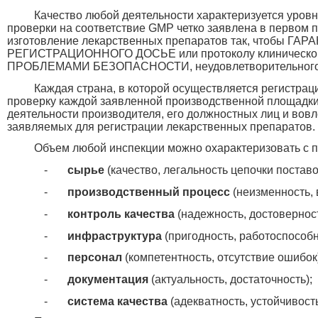
Качество любой деятельности характеризуется уров
проверки на соответствие GMP четко заявлена в перво
изготовление лекарственных препаратов так, чтобы Г
РЕГИСТРАЦИОННОГО ДОСЬЕ или протоколу клинического и
ПРОБЛЕМАМИ БЕЗОПАСНОСТИ, неудовлетворительного
Каждая страна, в которой осуществляется регистрац
проверку каждой заявленной производственной площадки
деятельности производителя, его должностных лиц и вов
заявляемых для регистрации лекарственных препаратов.
Объем любой инспекции можно охарактеризовать с 
-
сырье
(качество, легальность цепочки поставо
-
производственный процесс
(неизменность, 
-
контроль качества
(надежность, достоверност
-
инфраструктура
(пригодность, работоспособн
-
персонал
(компетентность, отсутствие ошибок)
-
документация
(актуальность, достаточность);
-
система качества
(адекватность, устойчивость