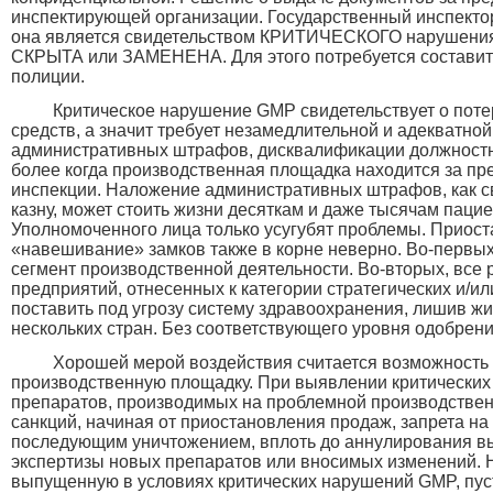
инспектирующей организации. Государственный инспектор
она является свидетельством КРИТИЧЕСКОГО нарушения
СКРЫТА или ЗАМЕНЕНА. Для этого потребуется составить
полиции.
Критическое нарушение GMP свидетельствует о поте
средств, а значит требует незамедлительной и адекватно
административных штрафов, дисквалификации должностны
более когда производственная площадка находится за п
инспекции. Наложение административных штрафов, как с
казну, может стоить жизни десяткам и даже тысячам паци
Уполномоченного лица только усугубят проблемы. Приост
«навешивание» замков также в корне неверно. Во-первых
сегмент производственной деятельности. Во-вторых, все
предприятий, отнесенных к категории стратегических и/
поставить под угрозу систему здравоохранения, лишив ж
нескольких стран. Без соответствующего уровня одобрени
Хорошей мерой воздействия считается возможность 
производственную площадку. При выявлении критических
препаратов, производимых на проблемной производствен
санкций, начиная от приостановления продаж, запрета на 
последующим уничтожением, вплоть до аннулирования в
экспертизы новых препаратов или вносимых изменений. Н
выпущенную в условиях критических нарушений GMP, п