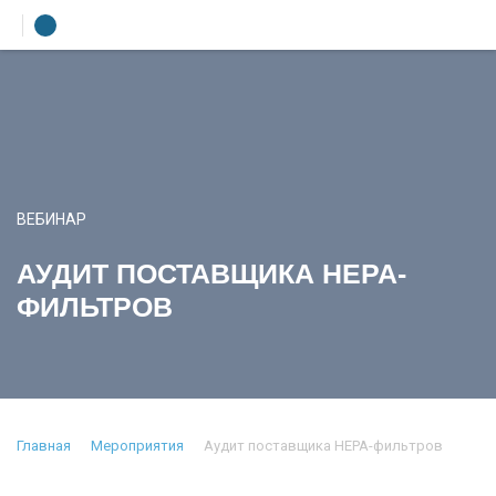
УЧЕБНЫЙ ЦЕНТР
ЛИТЕРАТУРА
Лекторы
УСЛУГИ
ВЕБИНАР
ПРЕСС-ЦЕНТР
О КОМПАНИИ
АУДИТ ПОСТАВЩИКА НЕРА-
КОНТАКТЫ
ФИЛЬТРОВ
Главная
Мероприятия
Аудит поставщика НЕРА-фильтров