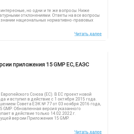
интересные, но одни и те же вопросы. Ниже
ратурными отклонениями. Ответы на все вопросы
а знании национальных нормативно-правовых
Читать далее
рсии приложения 15 GMP ЕС, ЕАЭС
ропейского Союза (ЕС). В ЕС проект новой
а и вступил в действие с 1 октября 2015 года.
шением Совета ЕЭК № 77 от 03 ноября 2016 года,
 GMP. Обновленная версия указанного
пает в действие только 14.02.2022 г.
дущей версии Приложения 15 GMP.
Читать далее