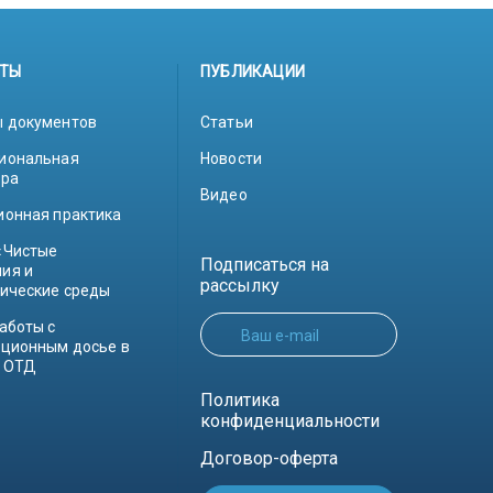
ТЫ
ПУБЛИКАЦИИ
 документов
Статьи
иональная
Новости
ура
Видео
ионная практика
«Чистые
Подписаться на
ия и
рассылку
гические среды
аботы с
Ваш e-mail
ационным досье в
 ОТД
Политика
конфиденциальности
Договор-оферта