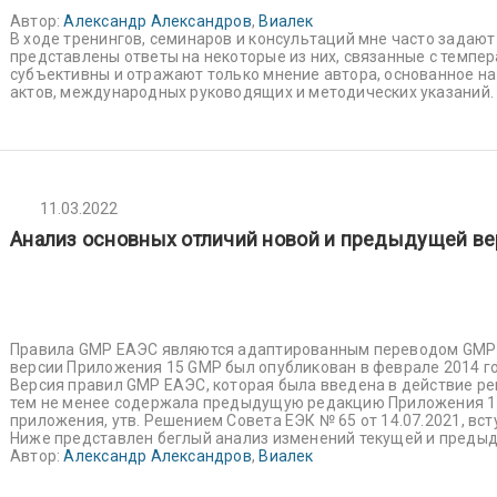
Автор:
Александр Александров
,
Виалек
В ходе тренингов, семинаров и консультаций мне часто задают 
представлены ответы на некоторые из них, связанные с темпе
субъективны и отражают только мнение автора, основанное н
актов, международных руководящих и методических указаний.
11.03.2022
Анализ основных отличий новой и предыдущей ве
Правила GMP ЕАЭС являются адаптированным переводом GMP Ев
версии Приложения 15 GMP был опубликован в феврале 2014 год
Версия правил GMP ЕАЭС, которая была введена в действие ре
тем не менее содержала предыдущую редакцию Приложения 15
приложения, утв. Решением Совета ЕЭК № 65 от 14.07.2021, всту
Ниже представлен беглый анализ изменений текущей и преды
Автор:
Александр Александров
,
Виалек