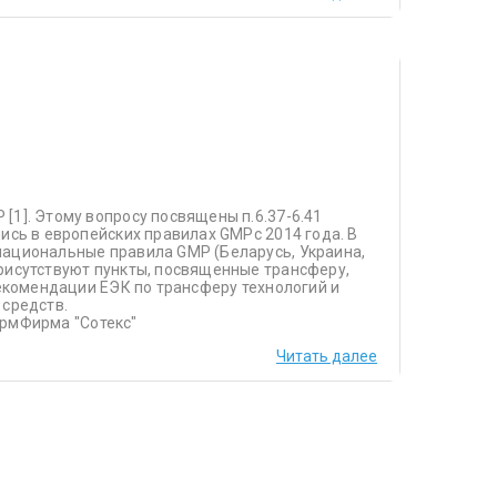
[1]. Этому вопросу посвящены п.6.37-6.41
ись в европейских правилах GMPc 2014 года. В
национальные правила GMP (Беларусь, Украина,
рисутствуют пункты, посвященные трансферу,
Рекомендации ЕЭК по трансферу технологий и
 средств.
армФирма "Сотекс"
Читать далее