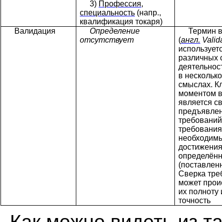
3)
Профессия
,
специальность
(напр.,
квалификация токаря)
Валидация
Определение
Термин 
отсутствует
(
англ.
Valid
использует
различных 
деятельнос
в нескольк
смыслах. 
моментом в
является с
предъявле
требований
требования
необходим
достижени
определён
(поставленн
Сверка тре
может прои
их полноту 
точность
Как можно видеть из т