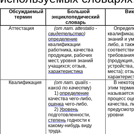
Обсуждаемый
Большой
Вик
термин
энциклопедический
словарь
Аттестация
(от лат.
attestatio
-
Определ
свидетельство
)
квалификац
определение
знаний и ум
квалификации
либо, а так
работника, качества
соответств
продукции, рабочих
требовани
мест, уровня знаний
(продукция,
учащихся; отзыв,
устройства
характеристика
места); отз
характерис
Квалификация
(от лат. qualis -
В некот
какой по качеств
у)
этим терми
1)
определение
называется
качества чего-либо,
процесс оц
оценка
чего-либо.
качества, л
2)
Уровень
предусмот
подготовленности,
уровни
степень
годности к
какому-нибудь виду
труда.