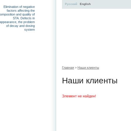
Русский
English
Elimination of negative
factors affecting the
omposition and quality of
STA. Defects in
appearance, the problem
of decay and dosing
system
УЧЕБНЫЙ ЦЕНТР
ЛИТЕРАТУР
Главная
>
Наши клиенты
Наши клиенты
Элемент не найден!