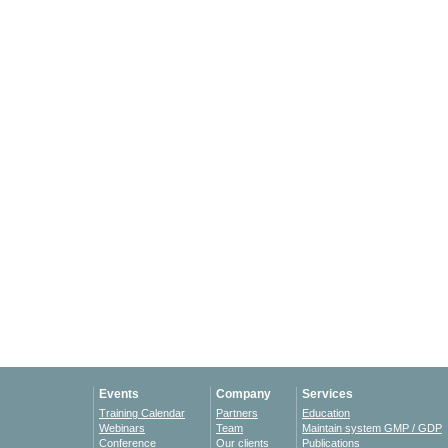
Events
Company
Services
Training Calendar
Partners
Education
Webinars
Team
Maintain system GMP / GDP
Conference
Our clients
Publications