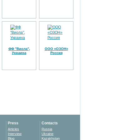
ФФ "Виола",
ООО «ОЗОН»
Украина
Россия
Press
Contacts
Articles
Russia
Interview
Ukraine
Blog
Kazakhstan