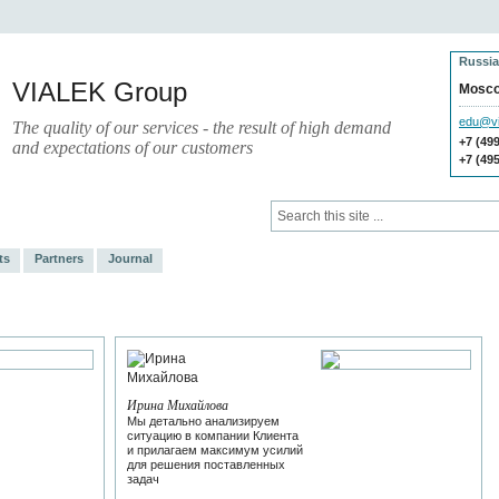
Russia
VIALEK Group
Mosc
edu@vi
The quality of our services - the result of high demand
+7 (49
and expectations of our customers
+7 (49
ces
Press
Electronic Library
ts
Partners
Journal
Ирина Михайлова
Мы детально анализируем
ситуацию в компании Клиента
и прилагаем максимум усилий
для решения поставленных
задач