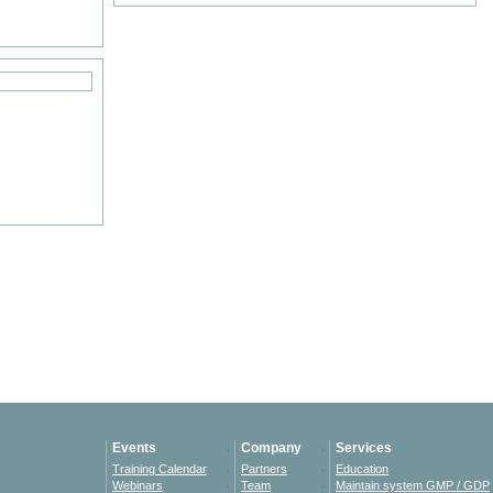
Events
Company
Services
Training Calendar
Partners
Education
Webinars
Team
Maintain system GMP / GDP