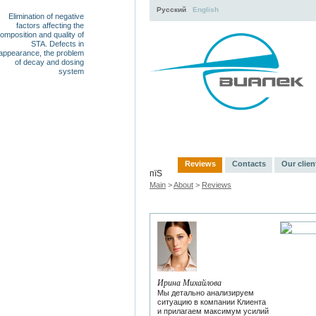
Русский
English
Elimination of negative
factors affecting the
omposition and quality of
STA. Defects in
appearance, the problem
of decay and dosing
system
Activity
About
Servi
Reviews
Contacts
Our clien
пїЅ
Main
>
About
>
Reviews
Ирина Михайлова
Мы детально анализируем
ситуацию в компании Клиента
и прилагаем максимум усилий