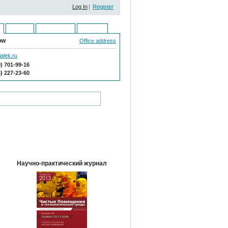
Log In
|
Register
Ukraine
Kazakhstan
Moldova
ow
Office address
alek.ru
9) 701-99-16
5) 227-23-60
Научно-практический журнал